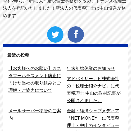
令和2年7月20日に大平宏税理士事務所を改め、トランス税理士
法人を登記いたしました！新法人の代表税理士は中山慎吾が務
めます。
最近の投稿
【お客様へのお願い】カス
年末年始休業のお知らせ
タマーハラスメント防止に
アドバイザーナビ株式会社
向けた当社の取り組みとご
の「税理士紹介ナビ」に代
理解・ご協力について
表税理士 中山の取材記事が
公開されました。
メールサーバー移管のご案
金融・経済ウェブメディア
内
「NET MONEY」に代表税
理士・中山のインタビュー