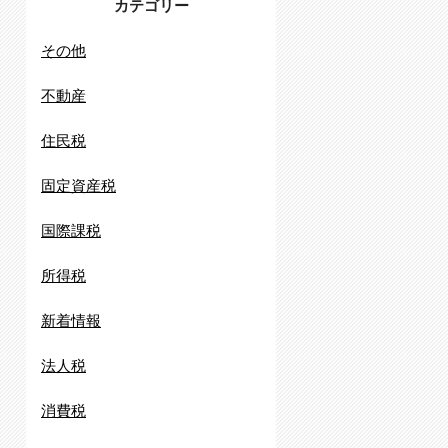
カテゴリー
その他
不動産
住民税
固定資産税
国際課税
所得税
新着情報
法人税
消費税