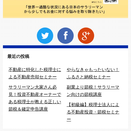
最近の投稿
不動産に特化した税理士に
やらなきゃもったいない！
よる不動産売却セミナー
ふるさと納税セミナー
サラリーマン大家さん必
副業より節税！サラリーマ
見！投資不動産オーナーで
ン向けの節税講座
ある税理士が教える正しい
【初級編】税理士法人によ
節税＆確定申告講座
る不動産投資・節税セミナ
ー