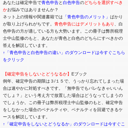
あなたは確定申告で
青色申告
と
白色申告
の
どちらを選択すべき
か
お悩みではありませんか？
ネット上の情報や関連書籍では
「青色申告のメリット」
ばかり
が取り上げられがちです。
青色申告にはデメリットもあり
、白
色申告の方が適している方も大勢います。この冊子は弊所税理
士中山監修のもと、あなたが青色と白色のどちらにすべきかの
答えを解説しています。
↑「青色申告と白色申告の違い」のダウンロードは今すぐこちら
をクリック
【確定申告をしないとどうなるか】
Eブック
例年、確定申告の期限は３/１５で、うっかり忘れてしまった場
合は速やかに対処すべきです。「無申告でもバレなきゃいいん
でしょ？」という考え方で放置した場合はどうなってしまうの
でしょうか。この冊子は弊所税理士中山監修のもと、確定申告
をしなかった場合のペナルティや、ペナルティを回避できるケ
ースを解説しています。
↑「確定申告をしないとどうなるか」のダウンロードは今すぐこ