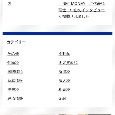
内
「NET MONEY」に代表税
理士・中山のインタビュー
が掲載されました
カテゴリー
その他
不動産
住民税
固定資産税
国際課税
所得税
新着情報
法人税
消費税
相続税
経済情勢
金融