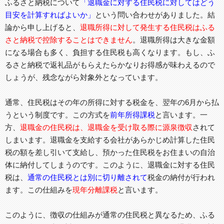
ふるさと納税について
「退職金に対する住民税に対してはどう
目安を計算すればよいか」
という問い合わせがありました。結
論から申し上げると、
退職所得に対して発生する住民税はふる
さと納税で控除することはできません
。退職所得は大きな金額
になる場合も多く、負担する住民税も高くなります。もし、ふ
るさと納税で返礼品がもらえたらかなりお得感が味わえるので
しょうが、残念ながら対象外となっています。
通常、住民税はその年の所得に対する税金を、翌年の6月から払
うという制度です。この方式を
前年所得課税
と言います。一
方、
退職金の住民税は、退職金を受け取る際に源泉徴収
されて
しまいます。退職金を支給する会社があらかじめ計算した住民
税の額を差し引いて支給し、預かった住民税をお住まいの自治
体に納付してしまうのです。このように、退職金に対する住民
税は、
通常の住民税とは別に切り離されて
税金の納付が行われ
ます。この仕組みを
現年分離課税
と言います。
このように、徴収の仕組みが通常の住民税と異なるため、ふる