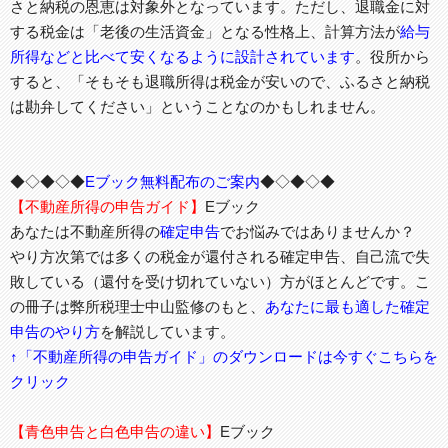
さと納税の恩恵は対象外となっています。ただし、退職金に対
する税金は「老後の生活資金」となる性格上、計算方法が
給与
所得などと比べて安くなるように設計されています
。役所から
すると、「そもそも退職所得は税金が安いので、ふるさと納税
は勘弁してください」ということなのかもしれません。
◆◇◆◇◆
Eブック無料配布のご案内
◆◇◆◇◆
【不動産所得の申告ガイド】
Eブック
あなたは不動産所得の
確定申告
でお悩みではありませんか？
やり方次第では多くの税金が還付される確定申告、自己流で失
敗している（還付を受け切れていない）方がほとんどです。こ
の冊子は弊所税理士中山監修のもと、
あなたに最も適した確定
申告のやり方
を解説しています。
↑「不動産所得の申告ガイド」のダウンロードは今すぐこちらを
クリック
【青色申告と白色申告の違い】
Eブック