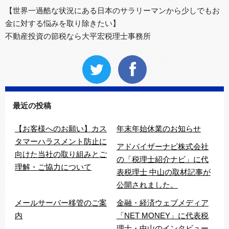
【世界一過酷な状況にある日本のサラリーマンから少しでもお
金に対する悩みを取り除きたい】
不動産投資の節税なら大平宏税理士事務所
最近の投稿
【お客様へのお願い】カス
年末年始休業のお知らせ
タマーハラスメント防止に
アドバイザーナビ株式会社
向けた当社の取り組みとご
の「税理士紹介ナビ」に代
理解・ご協力について
表税理士 中山の取材記事が
公開されました。
メールサーバー移管のご案
金融・経済ウェブメディア
内
「NET MONEY」に代表税
理士・中山のインタビュー