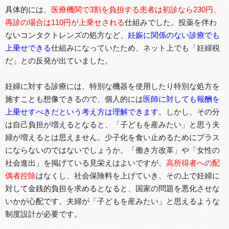
具体的には、
医療機関で3割を負担する患者は初診なら230円、
再診の場合は110円が上乗せされる
仕組みでした。投薬を伴わ
ないコンタクトレンズの処方など、
妊娠に関係のない診療でも
上乗せできる
仕組みになっていたため、ネット上でも「妊婦税
だ」との反発が出ていました。
妊婦に対する診療には、特別な機器を使用したり特別な処方を
施すことも想像できるので、個人的には
医師に対しても報酬を
上乗せすべきだという考え方は理解できます
。しかし、その分
は自己負担が増えるとなると、「子どもを産みたい」と思う夫
婦が増えるとは思えません。少子化を食い止めるためにプラス
にならないのではないでしょうか。「働き方改革」や「女性の
社会進出」を掲げている見栄えはよいですが、
高所得者への
配
偶者控除
はなくし、社会保険料を上げていき、その上で妊婦に
対して金銭的負担を求めるとなると、国家の問題を悪化させな
いかが心配です。夫婦が「子どもを産みたい」と思えるような
制度設計が必要です。