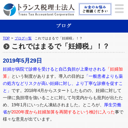
TOP
>
ブログ一覧
これではまるで「妊婦税」！？
これではまるで「妊婦税」！？
2019年5月29日
妊婦が病院で診療を受けると自己負担が上乗せされる
「妊婦加
算」
という制度があります。導入の目的は
「一般患者よりも薬
の処方などリスクが高い妊婦に対し、より丁寧な診療を促すこ
と」
です。2018年4月からスタートしたものの、妊婦に対して
一律に負担増を強いることに対して与党内からも批判が出たた
め、19年1月にいったん凍結されました。ところが、
厚生労働
省
が
2020年度から妊婦加算を再開するという検討に入った
事で
様々な意見が出ています。